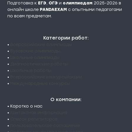
Подготовка к
ЕГЭ
,
ОГЭ
и
олимпиадам
2025-2026 в
онлайн школе
PANDAEXAM
c опытными педагогами
по всем предметам.
Категории работ:
•
Всероссийские олимпиады
•
Вузовские олимпиады
•
Школьные олимпиады
•
Диагностические работы
•
Школьные работы
•
Всероссийские конкурсы/акции
•
Международные конкурсы
О компании:
• Коротко о нас
•
Контактная информация
•
Список репетиторов
•
Пользовательское соглашение