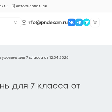
акты
Авторизоваться
Кнопка
входа
в
систему
info@pndexam.ru
уровень для 7 класса от 12.04.2025
ь для 7 класса от