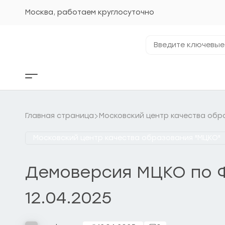
Перейти
к
Москва, работаем круглосуточно
содержанию
Введите
ключевые
фразы...
Кнопка
бокового
меню
Главная страница
Московский центр качества обр
Московский центр качества образования "МЦКО"
Демоверсия МЦКО по Ф
12.04.2025