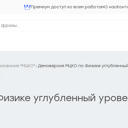
Премиум доступ ко всем работам
О нас
Конт
азования "МЦКО"
Демоверсия МЦКО по Физике углубленный 
изике углубленный уровен