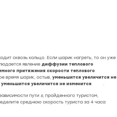
дит сквозь кольцо. Если шарик нагреть, то он уже
аблюдается явление
диффузии теплового
имного притяжения скорости теплового
ое время шарик, остыв,
уменьшится увеличится не
уменьшится увеличится не изменится
.
 зависимости пути
s
, пройденного туристом,
ределите среднюю скорость туриста за 4 часа