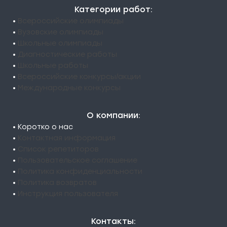
Категории работ:
•
Всероссийские олимпиады
•
Вузовские олимпиады
•
Школьные олимпиады
•
Диагностические работы
•
Школьные работы
•
Всероссийские конкурсы/акции
•
Международные конкурсы
О компании:
• Коротко о нас
•
Контактная информация
•
Список репетиторов
•
Пользовательское соглашение
•
Политика конфиденциальности
•
Политика возвратов
•
Инструкция пользователя
Контакты: