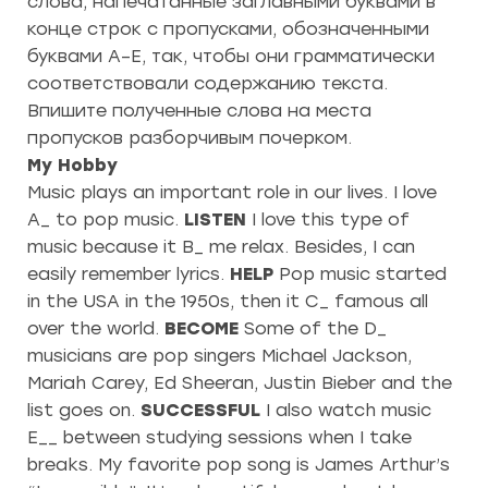
слова, напечатанные заглавными буквами в
конце строк с пропусками, обозначенными
буквами A–E, так, чтобы они грамматически
соответствовали содержанию текста.
Впишите полученные слова на места
пропусков разборчивым почерком.
My Hobby
Music plays an important role in our lives. I love
A_ to pop music.
LISTEN
I love this type of
music because it B_ me relax. Besides, I can
easily remember lyrics.
HELP
Pop music started
in the USA in the 1950s, then it C_ famous all
over the world.
BECOME
Some of the D_
musicians are pop singers Michael Jackson,
Mariah Carey, Ed Sheeran, Justin Bieber and the
list goes on.
SUCCESSFUL
I also watch music
E__ between studying sessions when I take
breaks. My favorite pop song is James Arthur’s