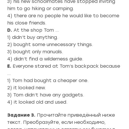
3) his new schoolmates have stopped inviting
him to go hiking or camping.
4) there are no people he would like to become
his close friends.
D.
At the shop Tom …
1) didn’t buy anything.
2) bought some unnecessary things.
3) bought only manuals.
4) didn’t find a wilderness guide.
E.
Everyone stared at Tom’s backpack because
…
1) Tom had bought a cheaper one.
2) it looked new.
3) Tom didn’t have any gadgets.
4) it looked old and used.
Задание 3.
Прочитайте приведённый ниже
текст. Преобразуйте, если необходимо,