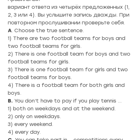
вариант ответа из четырёх предложенных (1,
2, 3 или 4). Вы услышите запись дважды. При
повторном прослушивании проверьте себя.
A
. Choose the true sentence.
1) There are two football teams for boys and
two football teams for girls.
2) There is one football team for boys and two
football teams for girls.
3) There is one football team for girls and two
football teams for boys.
4) There is a football team for both girls and
boys.
B.
You don’t have to pay if you play tennis …
1) both on weekdays and at the weekend.
2) only on weekdays.
3) every weekend.
4) every day.
C.
You can take part in
_
competitions every