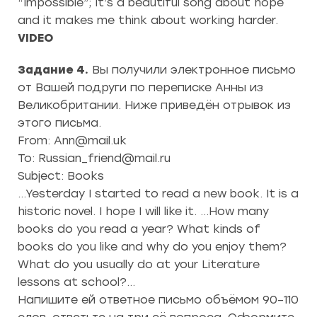
“Impossible”; It’s a beautiful song about hope
and it makes me think about working harder.
VIDEO
Задание 4.
Вы получили электронное письмо
от Вашей подруги по переписке Анны из
Великобритании. Ниже приведён отрывок из
этого письма.
From: Ann@mail.uk
To: Russian_friend@mail.ru
Subject: Books
…Yesterday I started to read a new book. It is a
historic novel. I hope I will like it. …How many
books do you read a year? What kinds of
books do you like and why do you enjoy them?
What do you usually do at your Literature
lessons at school?…
Напишите ей ответное письмо объёмом 90–110