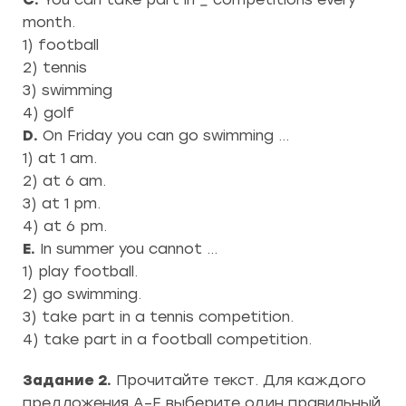
month.
1) football
2) tennis
3) swimming
4) golf
D.
On Friday you can go swimming …
1) at 1 am.
2) at 6 am.
3) at 1 pm.
4) at 6 pm.
E.
In summer you cannot …
1) play football.
2) go swimming.
3) take part in a tennis competition.
4) take part in a football competition.
Задание 2.
Прочитайте текст. Для каждого
предложения А–Е выберите один правильный