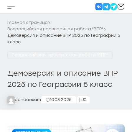
Перейти
к
Кнопка
содержанию
бокового
меню
Главная страница
Всероссийская проверочная работа "ВПР"
Демоверсия и описание ВПР 2025 по Географии 5
класс
Всероссийская проверочная работа "ВПР"
Демоверсия и описание ВПР
2025 по Географии 5 класс
pandaexam
10.03.2025
0