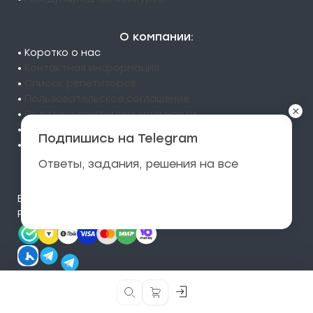
О компании:
• Коротко о нас
•
Контактная информация
•
Список репетиторов
•
Пользовательское соглашение
×
•
Политика конфиденциальности
•
Политика возвратов
Подпишись на Telegram
•
Инструкция пользователя
Ответы, задания, решения на все
Контакты:
Подписаться
Email:
info@pndexam.ru
РКН:
rn@pndexam.ru
Кнопка
Кнопка
входа
поиска