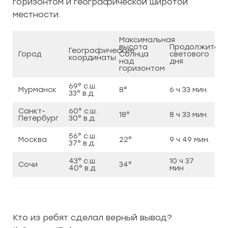
горизонтом и географической широтой
местности.
Максимальная
высота
Продолжитель
Географические
Город
Солнца
светового
координаты
над
дня
горизонтом
69° с.ш.
Мурманск
8°
6 ч 33 мин.
33° в.д.
Санкт-
60° с.ш.
18°
8 ч 33 мин.
Петербург
30° в.д.
56° с.ш.
Москва
22°
9 ч 49 мин.
37° в.д.
43° с.ш.
10 ч 37
Сочи
34°
40° в.д.
мин
Кто из ребят сделал верный вывод?