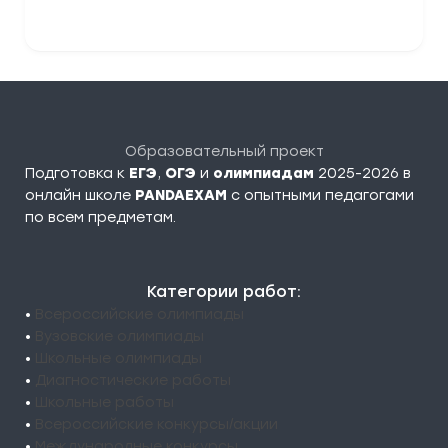
Образовательный проект
Подготовка к
ЕГЭ
,
ОГЭ
и
олимпиадам
2025-2026 в
онлайн школе
PANDAEXAM
c опытными педагогами
по всем предметам.
Категории работ:
•
Всероссийские олимпиады
•
Вузовские олимпиады
•
Школьные олимпиады
•
Диагностические работы
•
Школьные работы
•
Всероссийские конкурсы/акции
•
Международные конкурсы