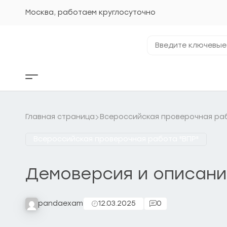
Перейти
к
Москва, работаем круглосуточно
содержанию
Введите
ключевые
фразы...
Кнопка
бокового
меню
Главная страница
Всероссийская проверочная раб
Всероссийская проверочная работа "ВПР"
Демоверсия и описани
pandaexam
12.03.2025
0