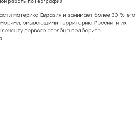
ной работы по Географии
асти материка Евразия и занимает более 30 % его
 морями, омывающими территорию России, и их
 элементу первого столбца подберите
а.