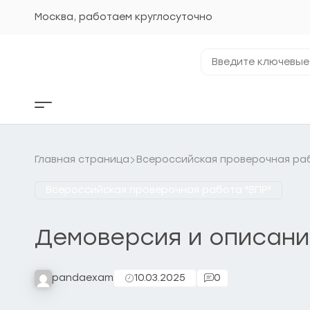
Перейти
к
Москва, работаем круглосуточно
содержанию
Введите
ключевые
фразы...
Кнопка
бокового
меню
Главная страница
Всероссийская проверочная раб
Всероссийская проверочная работа "ВПР"
Демоверсия и описани
pandaexam
10.03.2025
0