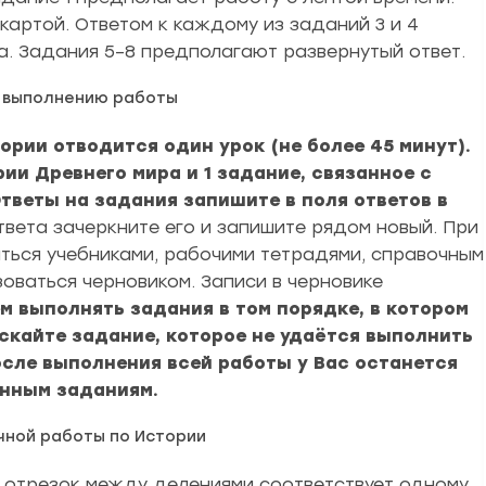
картой. Ответом к каждому из заданий 3 и 4
а. Задания 5–8 предполагают развернутый ответ.
о выполнению работы
рии отводится один урок (не более 45 минут).
ии Древнего мира и 1 задание, связанное с
тветы на задания запишите в поля ответов в
твета зачеркните его и запишите рядом новый. При
ться учебниками, рабочими тетрадями, справочным
оваться черновиком. Записи в черновике
м выполнять задания в том порядке, в котором
скайте задание, которое не удаётся выполнить
осле выполнения всей работы у Вас останется
енным заданиям.
чной работы по Истории
 отрезок между делениями соответствует одному