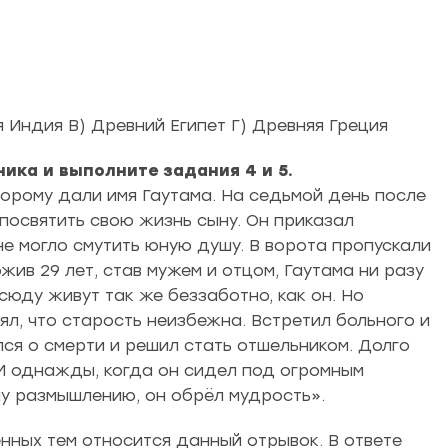
 Индия В) Древний Египет Г) Древняя Греция
ика и выполните задания 4 и 5.
торому дали имя Гаутама. На седьмой день после
посвятить свою жизнь сыну. Он приказал
не могло смутить юную душу. В ворота пропускали
ив 29 лет, став мужем и отцом, Гаутама ни разу
всюду живут так же беззаботно, как он. Но
л, что старость неизбежна. Встретил больного и
лся о смерти и решил стать отшельником. Долго
 И однажды, когда он сидел под огромным
му размышлению, он обрёл мудрость».
нных тем относится данный отрывок. В ответе