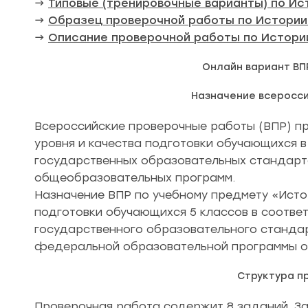
→
Типовые (тренировочные варианты) по Ис
→
Образец проверочной работы по Истории
→
Описание проверочной работы по Истори
Онлайн вариант ВПР
Назначение всеросс
Всероссийские проверочные работы (ВПР) пр
уровня и качества подготовки обучающихся 
государственных образовательных стандар
общеобразовательных программ.
Назначение ВПР по учебному предмету «Исто
подготовки обучающихся 5 классов в соотве
государственного образовательного станда
федеральной образовательной программы о
Структура п
Проверочная работа содержит 8 заданий. За