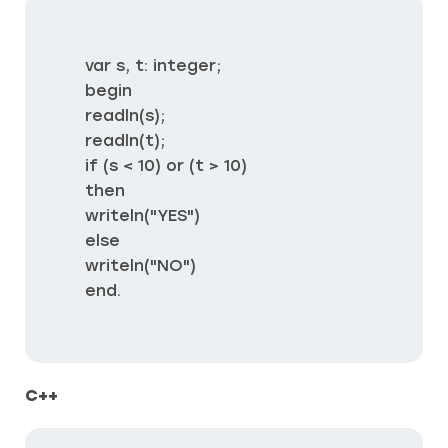
var s, t: integer;

begin

readln(s);

readln(t);

if (s < 10) or (t > 10)

then

writeln("YES")

else

writeln("NO")

end.
C++