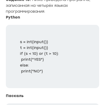
записанная на четырёх языках
программирования.
Python
s = int(input())

t = int(input())

if (s < 10) or (t > 10):

 print("YES")

else:

 print("NO") 
Паскаль