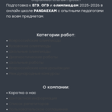
Подготовка к
ЕГЭ
,
ОГЭ
и
олимпиадам
2025-2026 в
онлайн школе
PANDAEXAM
c опытными педагогами
по всем предметам.
Категории работ:
•
Всероссийские олимпиады
•
Вузовские олимпиады
•
Школьные олимпиады
•
Диагностические работы
•
Школьные работы
•
Всероссийские конкурсы/акции
•
Международные конкурсы
О компании:
• Коротко о нас
•
Контактная информация
•
Список репетиторов
•
Пользовательское соглашение