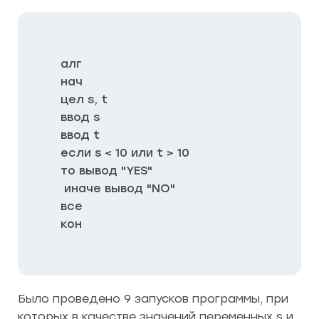
алг

нач

цел s, t

ввод s

ввод t

если s < 10 или t > 10

то вывод "YES"

 иначе вывод "NO"

все

кон
Было проведено 9 запусков программы, при
которых в качестве значений переменных s и