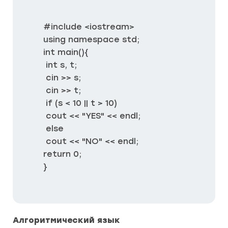
#include <iostream>

using namespace std;

int main(){

 int s, t;

 cin >> s;

 cin >> t;

 if (s < 10 || t > 10)

 cout << "YES" << endl;

 else

 cout << "NO" << endl;

return 0;

}
Алгоритмический язык