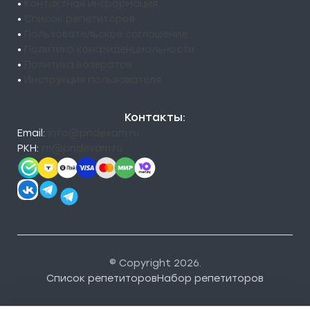
•
Контактная информация
•
Список репетиторов
•
Пользовательское соглашение
•
Политика конфиденциальности
•
Политика возвратов
•
Инструкция пользователя
Контакты:
Email:
info@pndexam.ru
РКН:
rn@pndexam.ru
© Copyright 2026.
Список репетиторов
Набор репетиторов