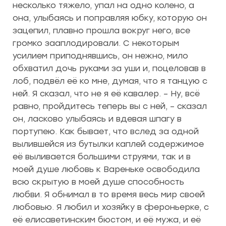
несколько тяжело, упал на одно колено, а
она, улыбаясь и поправляя юбку, которую он
зацепил, плавно прошла вокруг него, все
громко зааплодировали. С некоторым
усилием приподнявшись, он нежно, мило
обхватил дочь руками за уши и, поцеловав в
лоб, подвёл её ко мне, думая, что я танцую с
ней. Я сказал, что не я её кавалер. – Ну, всё
равно, пройдитесь теперь вы с ней, – сказал
он, ласково улыбаясь и вдевая шпагу в
портупею. Как бывает, что вслед за одной
вылившейся из бутылки каплей содержимое
её выливается большими струями, так и в
моей душе любовь к Вареньке освободила
всю скрытую в моей душе способность
любви. Я обнимал в то время весь мир своей
любовью. Я любил и хозяйку в фероньерке, с
её елисаветинским бюстом, и её мужа, и её