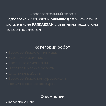
Образовательный проект
Подготовка к
ЕГЭ
,
ОГЭ
и
олимпиадам
2025-2026 в
онлайн школе
PANDAEXAM
c опытными педагогами
по всем предметам.
Категории работ:
•
Всероссийские олимпиады
•
Вузовские олимпиады
•
Школьные олимпиады
•
Диагностические работы
•
Школьные работы
•
Всероссийские конкурсы/акции
•
Международные конкурсы
О компании:
• Коротко о нас