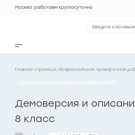
Перейти
к
Москва, работаем круглосуточно
содержанию
Введите
ключевые
фразы...
Кнопка
бокового
меню
Главная страница
Всероссийская проверочная раб
Всероссийская проверочная работа "ВПР"
Демоверсия и описани
8 класс