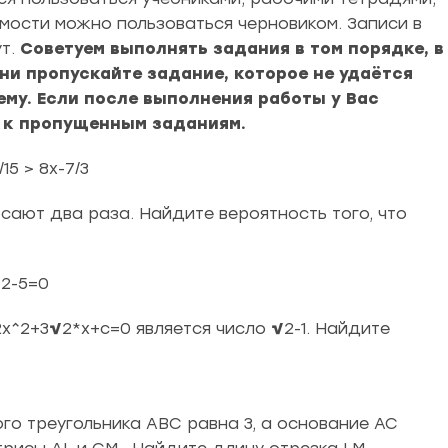
мости можно пользоваться черновиком. Записи в
ут.
Советуем выполнять задания в том порядке, в
ни пропускайте задание, которое не удаётся
ему. Если после выполнения работы у Вас
я к пропущенным заданиям.
15 > 8x-7/3
сают два раза. Найдите вероятность того, что
^2-5=0
2x^2+3
√
2*x+c=0 является число
√
2-1. Найдите
го треугольника ABC равна 3, а основание AC