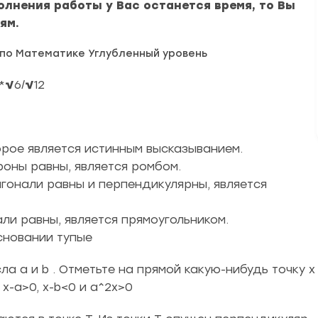
лнения работы у Вас останется время, то Вы
ям.
по Математике Углубленный уровень
*
√
6/
√
12
орое является истинным высказыванием.
роны равны, является ромбом.
агонали равны и перпендикулярны, является
ли равны, является прямоугольником.
сновании тупые
ла a и b . Отметьте на прямой какую-нибудь точку x
 x-a>0, x-b<0 и a^2x>0