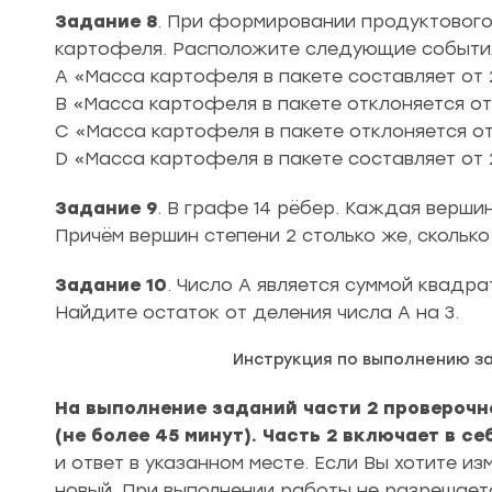
Задание 8
. При формировании продуктового 
картофеля. Расположите следующие события 
A «Масса картофеля в пакете составляет от 2,
B «Масса картофеля в пакете отклоняется от 3
C «Масса картофеля в пакете отклоняется от 3
D «Масса картофеля в пакете составляет от 2,
Задание 9
. В графе 14 рёбер. Каждая вершин
Причём вершин степени 2 столько же, сколько
Задание 10
. Число A является суммой квадр
Найдите остаток от деления числа A на 3.
Инструкция по выполнению з
На выполнение заданий части 2 проверочн
(не более 45 минут). Часть 2 включает в се
и ответ в указанном месте. Если Вы хотите из
новый. При выполнении работы не разрешает