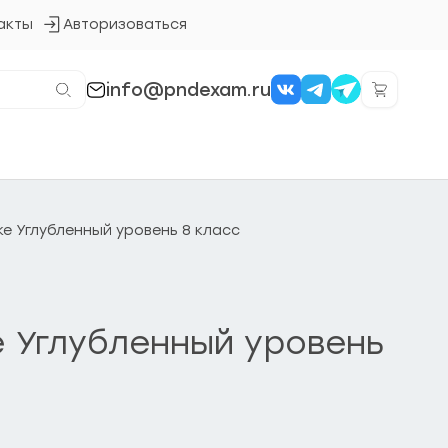
акты
Авторизоваться
Кнопка
входа
в
систему
info@pndexam.ru
е Углубленный уровень 8 класс
 Углубленный уровень