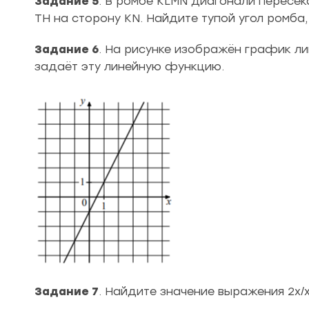
Задание 5
. В ромбе KLMN диагонали пересека
TH на сторону KN. Найдите тупой угол ромба, 
Задание 6
. На рисунке изображён график л
задаёт эту линейную функцию.
Задание 7
. Найдите значение выражения 2x/x-