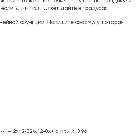
ются в точке T. Из точки T опущен перпендикуляр
если ∠LTH=153 . Ответ дайте в градусах.
инейной функции. Напишите формулу, которая
4 — 2x^2-32/x^2-8x+16 при x=3.96