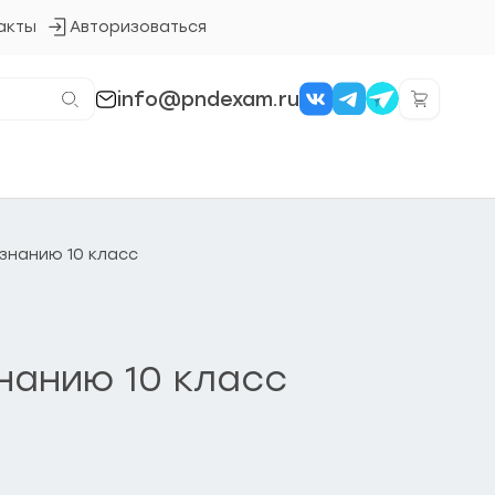
акты
Авторизоваться
Кнопка
входа
в
систему
info@pndexam.ru
знанию 10 класс
нанию 10 класс