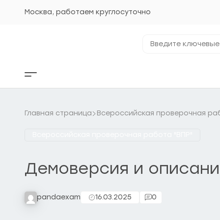
Перейти
к
Москва, работаем круглосуточно
содержанию
Введите
ключевые
фразы...
Кнопка
бокового
меню
Главная страница
Всероссийская проверочная раб
Всероссийская проверочная работа "ВПР"
Демоверсия и описани
pandaexam
16.03.2025
0