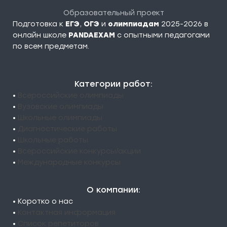
Образовательный проект
Подготовка к
ЕГЭ
,
ОГЭ
и
олимпиадам
2025-2026 в
онлайн школе
PANDAEXAM
c опытными педагогами
по всем предметам.
Категории работ:
•
Всероссийские олимпиады
•
Вузовские олимпиады
•
Школьные олимпиады
•
Диагностические работы
•
Школьные работы
•
Всероссийские конкурсы/акции
•
Международные конкурсы
О компании:
• Коротко о нас
•
Контактная информация
•
Список репетиторов