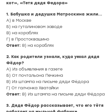
кот», «Тетя дядя Федора»
1. Бабушка и дедушка Матроскина жили…
А) в Москве
Б) на гуталиновом заводе
В) на кораблях
Г) в Простоквашино
Ответ:
В) на кораблях
2. Как родители узнали, куда уехал дядя
Фёдор?
А) Из объявления в газете
Б) От почтальона Печкина
В) Из штампа на письме дяди Фёдора
Г) От галчонка Хватайки
Ответ:
В) Из штампа на письме дяди Фёдора
3. Дядя Фёдор рассказывает, что его тётя
работает на мыльной фабрике