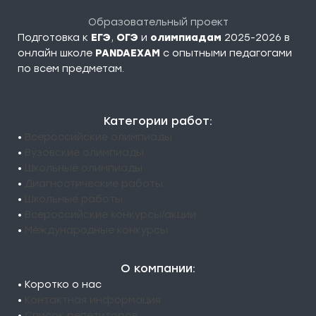
Образовательный проект
Подготовка к
ЕГЭ
,
ОГЭ
и
олимпиадам
2025-2026 в
онлайн школе
PANDAEXAM
c опытными педагогами
по всем предметам.
Категории работ:
•
Всероссийские олимпиады
•
Вузовские олимпиады
•
Школьные олимпиады
•
Диагностические работы
•
Школьные работы
•
Всероссийские конкурсы/акции
•
Международные конкурсы
О компании:
• Коротко о нас
•
Контактная информация
•
Список репетиторов