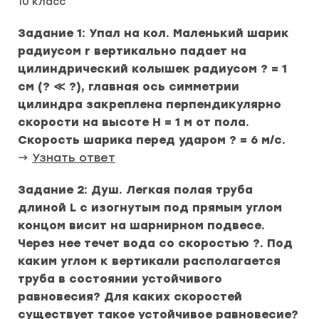
10 класс
Задание 1: Упал на кол. Маленький шарик
радиусом r вертикально падает на
цилиндрический колышек радиусом ? = 1
см (? ≪ ?), главная ось симметрии
цилиндра закреплена перпендикулярно
скорости на высоте H = 1 м от пола.
Скорость шарика перед ударом ? = 6 м/с.
→
Узнать ответ
Задание 2: Душ. Легкая полая труба
длиной L с изогнутым под прямым углом
концом висит на шарнирном подвесе.
Через нее течет вода со скоростью ?. Под
каким углом к вертикали располагается
труба в состоянии устойчивого
равновесия? Для каких скоростей
существует такое устойчивое равновесие?