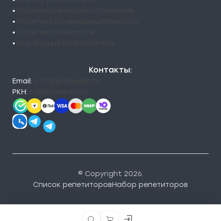
•
Пользовательское соглашение
•
Политика конфиденциальности
•
Политика возвратов
•
Инструкция пользователя
Контакты:
Email:
info@pndexam.ru
РКН:
rn@pndexam.ru
© Copyright 2026.
Список репетиторов
Набор репетиторов