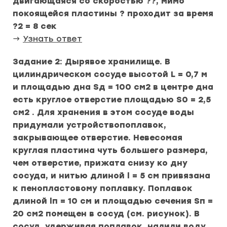
двигающаяся со скоростью ??, мимо
покоящейся пластины ? проходит за время
?2 = 8 сек
→
Узнать ответ
Задание 2: Дырявое хранилище. В
цилиндрическом сосуде высотой L = 0,7 м
и площадью дна Sд = 100 см2 в центре дна
есть круглое отверстие площадью S0 = 2,5
см2 . Для хранения в этом сосуде воды
придумали устройствопоплавок,
закрывающее отверстие. Невесомая
круглая пластина чуть большего размера,
чем отверстие, прижата снизу ко дну
сосуда, и нитью длиной l = 5 см привязана
к пенопластовому поплавку. Поплавок
длиной lп = 10 см и площадью сечения Sп =
20 см2 помещен в сосуд (см. рисунок). В
сосуд, удерживая поплавок, налили воду,