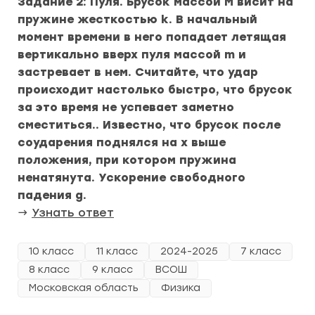
Задание 2: Пуля. Брусок массой M висит на
пружине жесткостью k. В начальный
момент времени в него попадает летящая
вертикально вверх пуля массой m и
застревает в нем. Считайте, что удар
происходит настолько быстро, что брусок
за это время не успевает заметно
сместиться.. Известно, что брусок после
соударения поднялся на x выше
положения, при котором пружина
ненатянута. Ускорение свободного
падения g.
→
Узнать ответ
10 класс
11 класс
2024-2025
7 класс
8 класс
9 класс
ВСОШ
Московская область
Физика