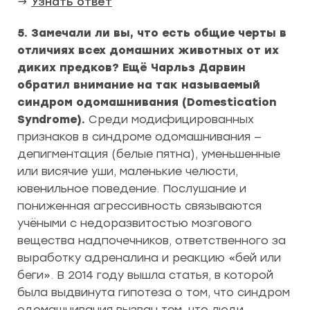
→
Узнать ответ
5. Замечали ли вы, что есть общие черты в
отличиях всех домашних животных от их
диких предков? Ещё Чарльз Дарвин
обратил внимание на так называемый
синдром одомашнивания (Domestication
Syndrome).
Среди модифицированных
признаков в синдроме одомашнивания —
депигментация (белые пятна), уменьшенные
или висячие уши, маленькие челюсти,
ювенильное поведение. Послушание и
пониженная агрессивность связываются
учёными с недоразвитостью мозгового
вещества надпочечников, ответственного за
выработку адреналина и реакцию «бей или
беги». В 2014 году вышла статья, в которой
была выдвинута гипотеза о том, что синдром
одомашнивания вызван тем, что люди,