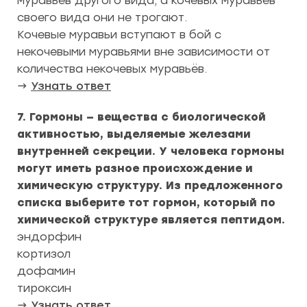
муравьёв другого вида, а кочевых муравьёв
своего вида они не трогают.
Кочевые муравьи вступают в бой с
некочевыми муравьями вне зависимости от
количества некочевых муравьёв.
→
Узнать ответ
7. Гормоны — вещества с биологической
активностью, выделяемые железами
внутренней секреции. У человека гормоны
могут иметь разное происхождение и
химическую структуру. Из предложенного
списка выберите тот гормон, который по
химической структуре является пептидом.
эндорфин
кортизол
дофамин
тироксин
→
Узнать ответ