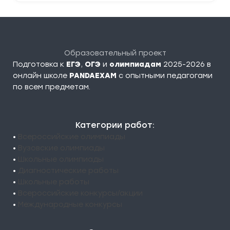
Образовательный проект
Подготовка к
ЕГЭ
,
ОГЭ
и
олимпиадам
2025-2026 в
онлайн школе
PANDAEXAM
c опытными педагогами
по всем предметам.
Категории работ:
•
Всероссийские олимпиады
•
Вузовские олимпиады
•
Школьные олимпиады
•
Диагностические работы
•
Школьные работы
•
Всероссийские конкурсы/акции
•
Международные конкурсы