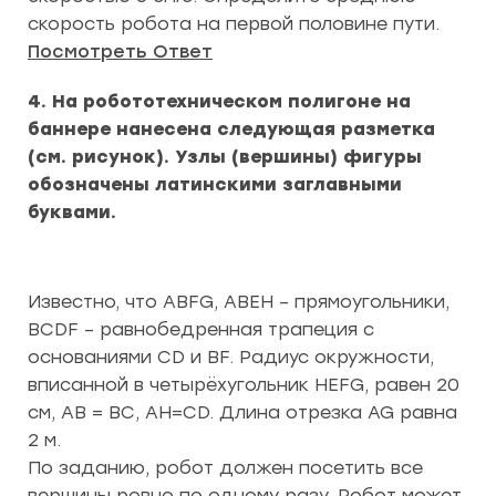
скорость робота на первой половине пути.
Посмотреть Ответ
4. На робототехническом полигоне на
баннере нанесена следующая разметка
(см. рисунок). Узлы (вершины) фигуры
обозначены латинскими заглавными
буквами.
Известно, что ABFG, ABEH – прямоугольники,
BCDF – равнобедренная трапеция с
основаниями CD и BF. Радиус окружности,
вписанной в четырёхугольник HEFG, равен 20
см, AB = ВС, AH=CD. Длина отрезка AG равна
2 м.
По заданию, робот должен посетить все
вершины ровно по одному разу. Робот может