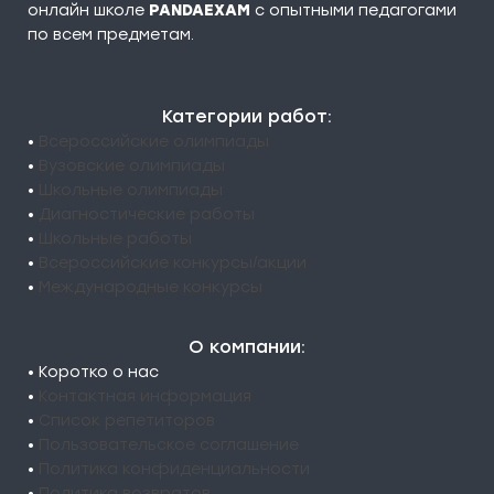
онлайн школе
PANDAEXAM
c опытными педагогами
по всем предметам.
Категории работ:
•
Всероссийские олимпиады
•
Вузовские олимпиады
•
Школьные олимпиады
•
Диагностические работы
•
Школьные работы
•
Всероссийские конкурсы/акции
•
Международные конкурсы
О компании:
• Коротко о нас
•
Контактная информация
•
Список репетиторов
•
Пользовательское соглашение
•
Политика конфиденциальности
•
Политика возвратов