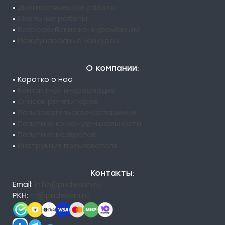
•
Диагностические работы
•
Школьные работы
•
Всероссийские конкурсы/акции
•
Международные конкурсы
О компании:
• Коротко о нас
•
Контактная информация
•
Список репетиторов
•
Пользовательское соглашение
•
Политика конфиденциальности
•
Политика возвратов
•
Инструкция пользователя
Контакты:
Email:
info@pndexam.ru
РКН:
rn@pndexam.ru