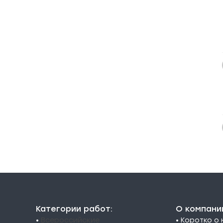
Категории работ:
О компани
•
Всероссийские
• Коротко о