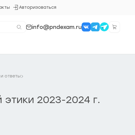
акты
Авторизоваться
Кнопка
входа
в
систему
info@pndexam.ru
 и ответы
 этики 2023-2024 г.