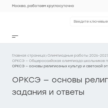
Перейти
к
Москва, работаем круглосуточно
содержанию
Введите
ключевые
фразы...
Кнопка
бокового
меню
Главная страница
Олимпиадные работы 2026-2027 
ОРКСЭ — Общероссийская олимпиада школьников по
ОРКСЭ — основы религиозных культур и светской эт
ОРКСЭ — основы религи
задания и ответы