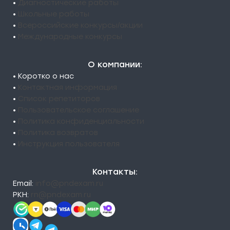
•
Диагностические работы
•
Школьные работы
•
Всероссийские конкурсы/акции
•
Международные конкурсы
О компании:
• Коротко о нас
•
Контактная информация
•
Список репетиторов
•
Пользовательское соглашение
•
Политика конфиденциальности
•
Политика возвратов
•
Инструкция пользователя
Контакты:
Email:
info@pndexam.ru
РКН:
rn@pndexam.ru