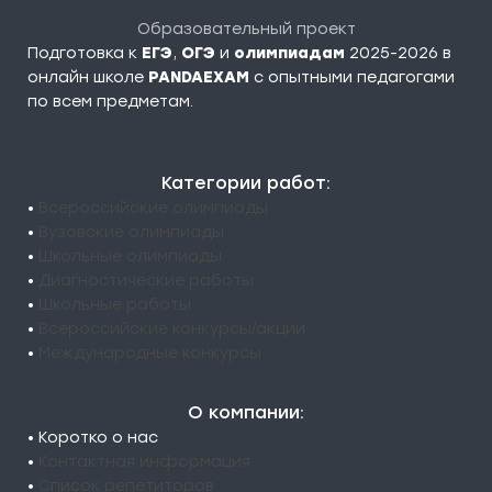
Образовательный проект
Подготовка к
ЕГЭ
,
ОГЭ
и
олимпиадам
2025-2026 в
онлайн школе
PANDAEXAM
c опытными педагогами
по всем предметам.
Категории работ:
•
Всероссийские олимпиады
•
Вузовские олимпиады
•
Школьные олимпиады
•
Диагностические работы
•
Школьные работы
•
Всероссийские конкурсы/акции
•
Международные конкурсы
О компании:
• Коротко о нас
•
Контактная информация
•
Список репетиторов