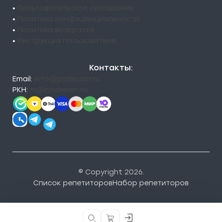
•
Пользовательское соглашение
•
Политика конфиденциальности
•
Политика возвратов
•
Инструкция пользователя
Контакты:
Email:
info@pndexam.ru
РКН:
rn@pndexam.ru
© Copyright 2026.
Список репетиторов
Набор репетиторов
Кнопка
Кнопка