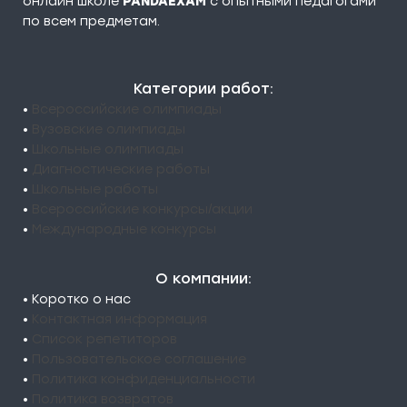
онлайн школе
PANDAEXAM
c опытными педагогами
по всем предметам.
Категории работ:
•
Всероссийские олимпиады
•
Вузовские олимпиады
•
Школьные олимпиады
•
Диагностические работы
•
Школьные работы
•
Всероссийские конкурсы/акции
•
Международные конкурсы
О компании:
• Коротко о нас
•
Контактная информация
•
Список репетиторов
•
Пользовательское соглашение
•
Политика конфиденциальности
•
Политика возвратов