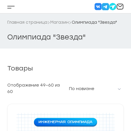
Перейти
к
Кнопка
содержанию
бокового
меню
Главная страница
Магазин
Олимпиада "Звезда"
Олимпиада "Звезда"
Товары
Отображение 49–60 из
Сортировка:
60
самые
недавние