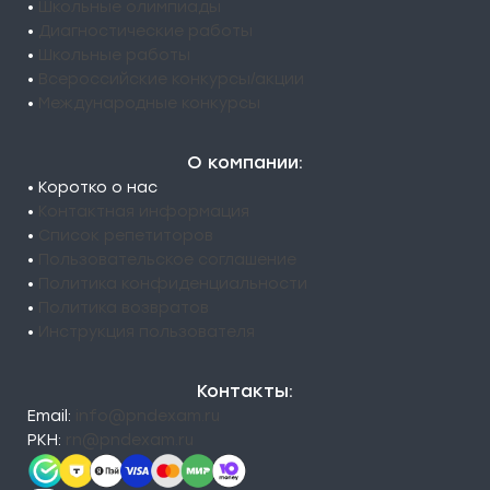
•
Школьные олимпиады
•
Диагностические работы
•
Школьные работы
•
Всероссийские конкурсы/акции
•
Международные конкурсы
О компании:
• Коротко о нас
•
Контактная информация
•
Список репетиторов
•
Пользовательское соглашение
•
Политика конфиденциальности
•
Политика возвратов
•
Инструкция пользователя
Контакты:
Email:
info@pndexam.ru
РКН:
rn@pndexam.ru