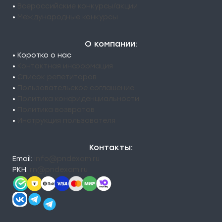
•
Всероссийские конкурсы/акции
•
Международные конкурсы
О компании:
• Коротко о нас
•
Контактная информация
•
Список репетиторов
•
Пользовательское соглашение
•
Политика конфиденциальности
•
Политика возвратов
•
Инструкция пользователя
Контакты:
Email:
info@pndexam.ru
РКН:
rn@pndexam.ru