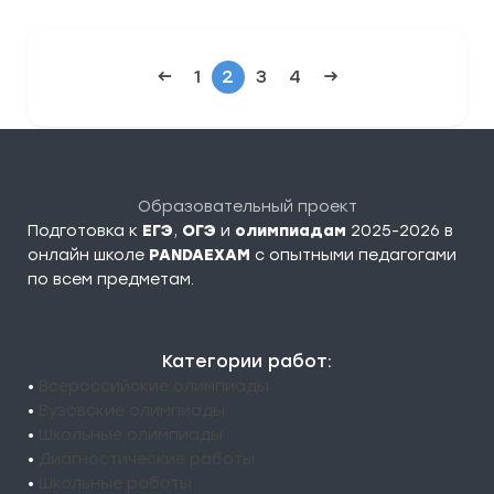
←
1
2
3
4
→
Образовательный проект
Подготовка к
ЕГЭ
,
ОГЭ
и
олимпиадам
2025-2026 в
онлайн школе
PANDAEXAM
c опытными педагогами
по всем предметам.
Категории работ:
•
Всероссийские олимпиады
•
Вузовские олимпиады
•
Школьные олимпиады
•
Диагностические работы
•
Школьные работы