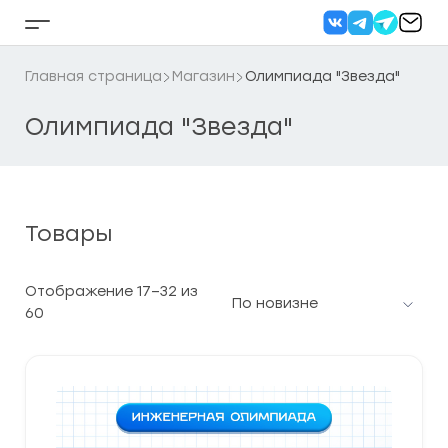
Перейти
к
Кнопка
содержанию
бокового
меню
Главная страница
Магазин
Олимпиада "Звезда"
Олимпиада "Звезда"
Товары
Отображение 17–32 из
Сортировка:
60
самые
недавние