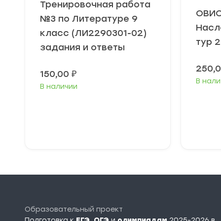
Тренировочная работа
ОВИО
№3 по Литературе 9
Насл
класс (ЛИ2290301-02)
тур 2
задания и ответы
250,
150,00
₽
В нали
В наличии
В корзину
Образовательный проект
Подготовка к
ЕГЭ
,
ОГЭ
и
олимпиадам
2025-2026 в