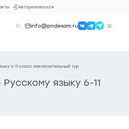
акты
Авторизоваться
Кнопка
входа
в
систему
info@pndexam.ru
зыку 6-11 класс заключительный тур
 Русскому языку 6-11