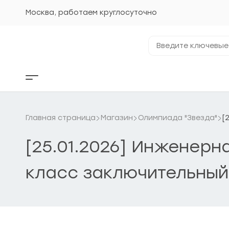
Перейти
к
Москва, работаем круглосуточно
содержанию
Введите
ключевые
фразы...
Кнопка
бокового
меню
Главная страница
Магазин
Олимпиада "Звезда"
[
[25.01.2026] Инженерн
класс заключительный