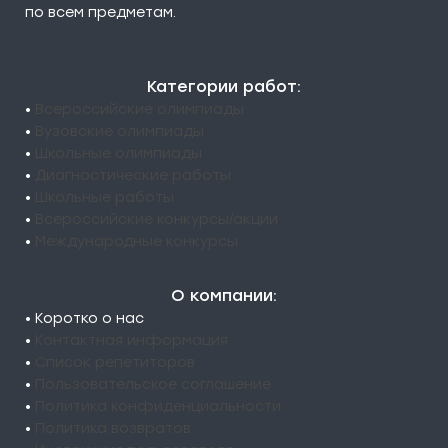
по всем предметам.
Категории работ:
•
Всероссийские олимпиады
•
Вузовские олимпиады
•
Школьные олимпиады
•
Диагностические работы
•
Школьные работы
•
Всероссийские конкурсы/акции
•
Международные конкурсы
О компании:
• Коротко о нас
•
Контактная информация
•
Список репетиторов
•
Пользовательское соглашение
•
Политика конфиденциальности
•
Политика возвратов