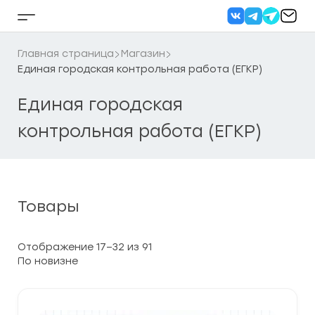
Перейти
к
Кнопка
содержанию
бокового
меню
Главная страница
Магазин
Единая городская контрольная работа (ЕГКР)
Единая городская
контрольная работа (ЕГКР)
Товары
Сортировка:
Отображение 17–32 из 91
самые
недавние