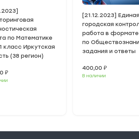
2.2023]
[21.12.2023] Едина
торинговая
городская контро
ностическая
работа в формате
та по Математике
по Обществознан
11 класс Иркутская
задания и ответы
ть (38 регион)
400,00
₽
00
₽
В наличии
чии
В корзину
В корзину