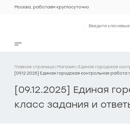
Перейти
к
Москва, работаем круглосуточно
содержанию
Введите
ключевые
фразы...
Кнопка
бокового
меню
Главная страница
Магазин
Единая городская конт
[09.12.2025] Единая городская контрольная работа 
[09.12.2025] Единая го
класс задания и ответ