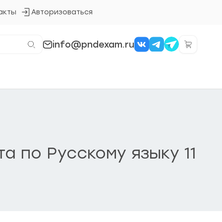
акты
Авторизоваться
Кнопка
входа
в
систему
info@pndexam.ru
а по Русскому языку 11