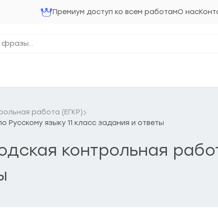
Премиум доступ ко всем работам
О нас
Конт
рольная работа (ЕГКР)
по Русскому языку 11 класс задания и ответы
родская контрольная работ
ы