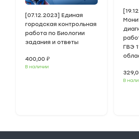
[19.1
[07.12.2023] Единая
Мони
городская контрольная
диаг
работа по Биологии
рабо
задания и ответы
ГВЭ 
облас
400,00
₽
В наличии
329,
В нали
В корзину