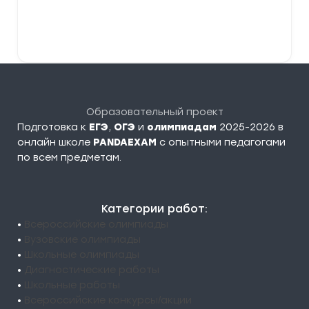
Выберите параметры
Образовательный проект
Подготовка к
ЕГЭ
,
ОГЭ
и
олимпиадам
2025-2026 в
онлайн школе
PANDAEXAM
c опытными педагогами
по всем предметам.
Категории работ:
•
Всероссийские олимпиады
•
Вузовские олимпиады
•
Школьные олимпиады
•
Диагностические работы
•
Школьные работы
•
Всероссийские конкурсы/акции