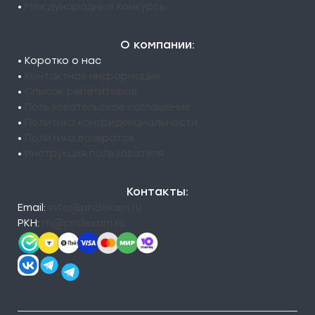
•
Международные конкурсы
О компании:
• Коротко о нас
•
Контактная информация
•
Список репетиторов
•
Пользовательское соглашение
•
Политика конфиденциальности
•
Политика возвратов
•
Инструкция пользователя
Контакты:
Email:
info@pndexam.ru
РКН:
rn@pndexam.ru