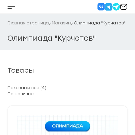
Перейти
к
Кнопка
содержанию
бокового
меню
Главная страница
Магазин
Олимпиада "Курчатов"
Олимпиада "Курчатов"
Товары
Сортировка:
Показаны все (4)
самые
недавние