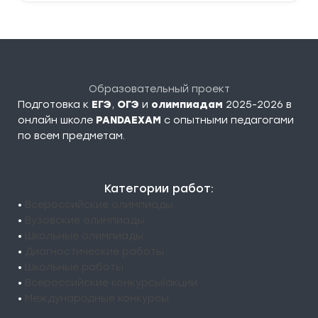
Образовательный проект
Подготовка к
ЕГЭ
,
ОГЭ
и
олимпиадам
2025-2026 в
онлайн школе
PANDAEXAM
c опытными педагогами
по всем предметам.
Категории работ:
•
Всероссийские олимпиады
•
Вузовские олимпиады
•
Школьные олимпиады
•
Диагностические работы
•
Школьные работы
•
Всероссийские конкурсы/акции
•
Международные конкурсы