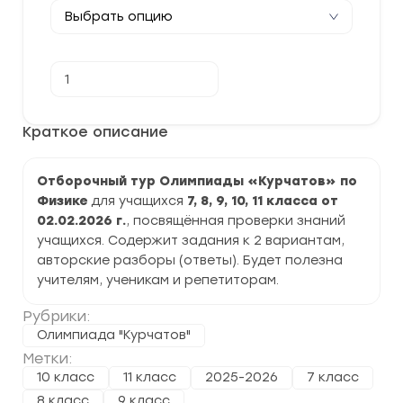
Количество
В корзину
товара
[02-
16.02.2026]
Отборочный
Краткое описание
тур
Олимпиады
"Курчатов"
Отборочный тур Олимпиады «Курчатов» по
по
Физике
Физике
для учащихся
7, 8, 9, 10, 11 класса от
задания
02.02.2026 г.
, посвящённая проверки знаний
и
ответы
учащихся. Содержит задания к 2 вариантам,
авторские разборы (ответы). Будет полезна
учителям, ученикам и репетиторам.
Рубрики:
Олимпиада "Курчатов"
Метки:
10 класс
11 класс
2025-2026
7 класс
8 класс
9 класс