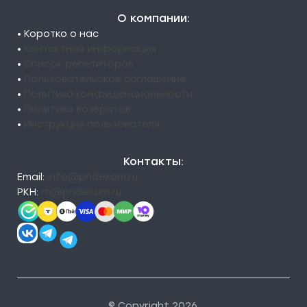
О компании:
• Коротко о нас
•
Контактная информация
•
Список репетиторов
•
Пользовательское соглашение
•
Политика конфиденциальности
•
Политика возвратов
•
Инструкция пользователя
Контакты:
Email:
info@pndexam.ru
РКН:
rn@pndexam.ru
© Copyright 2026.