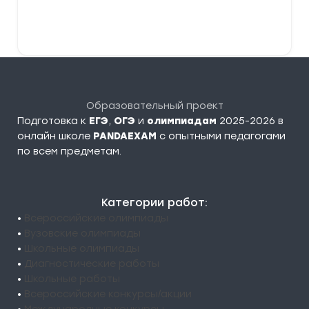
В корзину
Образовательный проект
Подготовка к
ЕГЭ
,
ОГЭ
и
олимпиадам
2025-2026 в
онлайн школе
PANDAEXAM
c опытными педагогами
по всем предметам.
Категории работ:
•
Всероссийские олимпиады
•
Вузовские олимпиады
•
Школьные олимпиады
•
Диагностические работы
•
Школьные работы
•
Всероссийские конкурсы/акции