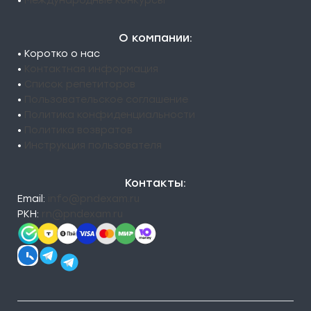
•
Международные конкурсы
О компании:
• Коротко о нас
•
Контактная информация
•
Список репетиторов
•
Пользовательское соглашение
•
Политика конфиденциальности
•
Политика возвратов
•
Инструкция пользователя
Контакты:
Email:
info@pndexam.ru
РКН:
rn@pndexam.ru