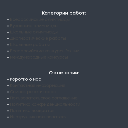
Категории работ:
•
Всероссийские олимпиады
•
Вузовские олимпиады
•
Школьные олимпиады
•
Диагностические работы
•
Школьные работы
•
Всероссийские конкурсы/акции
•
Международные конкурсы
О компании:
• Коротко о нас
•
Контактная информация
•
Список репетиторов
•
Пользовательское соглашение
•
Политика конфиденциальности
•
Политика возвратов
•
Инструкция пользователя