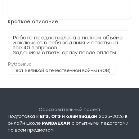
Задания
В корзину
и
ответы
на
Краткое описание
Тест
по
истории
Великой
Работа предоставлена в полном объёме
Отечественной
и включает в себя задания и ответы на
войны
все 40 вопросов
Задания и ответы сразу после оплаты
Рубрики:
Тест Великой отечественной войны (ВОВ)
Образовательный проект
Подготовка к
ЕГЭ
,
ОГЭ
и
олимпиадам
2025-2026 в
онлайн школе
PANDAEXAM
c опытными педагогами
по всем предметам.