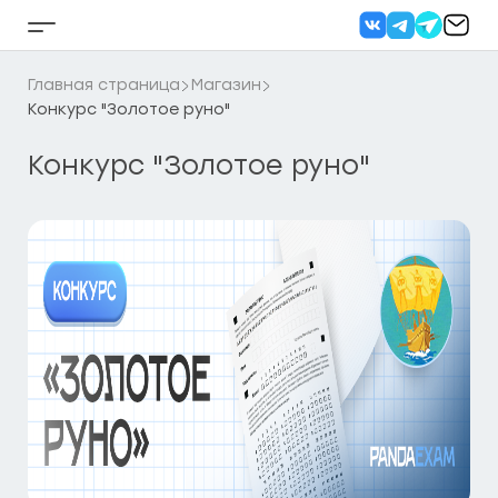
Перейти
к
Кнопка
содержанию
бокового
меню
Главная страница
Магазин
Конкурс "Золотое руно"
Конкурс "Золотое руно"