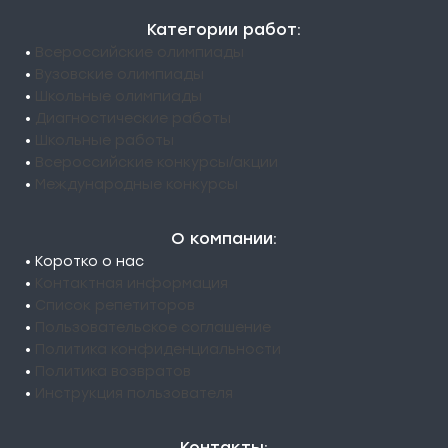
Категории работ:
•
Всероссийские олимпиады
•
Вузовские олимпиады
•
Школьные олимпиады
•
Диагностические работы
•
Школьные работы
•
Всероссийские конкурсы/акции
•
Международные конкурсы
О компании:
• Коротко о нас
•
Контактная информация
•
Список репетиторов
•
Пользовательское соглашение
•
Политика конфиденциальности
•
Политика возвратов
•
Инструкция пользователя
Контакты: