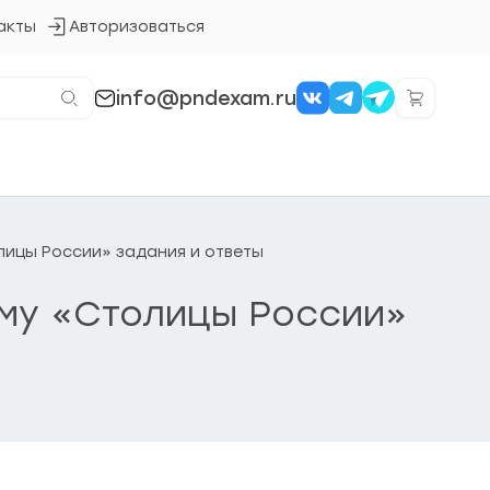
акты
Авторизоваться
Кнопка
входа
в
систему
info@pndexam.ru
олицы России» задания и ответы
тему «Столицы России»