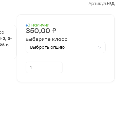
Артикул:
Н/Д
В наличии
350,00
₽
са
2, 3-
Выберите класс
25 г.
Количество
В корзину
товара
[27.02-
02.03.2026]
Конкурс
"Золотое
Руно"
на
тему
"Столицы
России"
задания
и
ответы