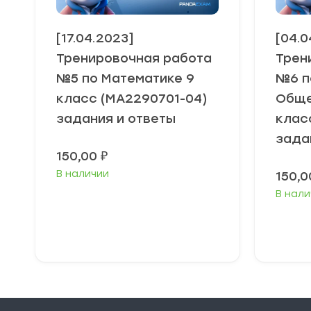
[17.04.2023]
[04.0
Тренировочная работа
Трен
№5 по Математике 9
№6 п
класс (МА2290701-04)
Обще
задания и ответы
клас
зада
150,00
₽
В наличии
150,
В нали
В корзину