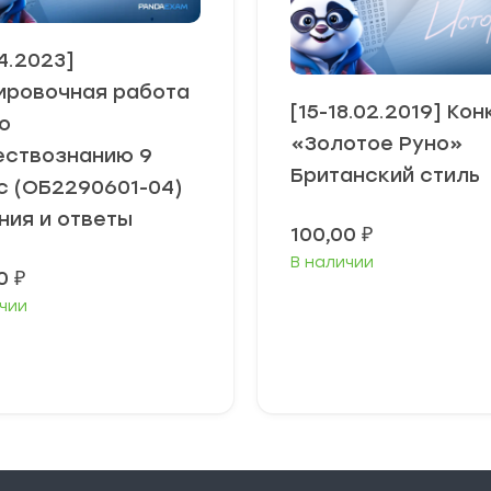
4.2023]
ировочная работа
[15-18.02.2019] Ко
о
«Золотое Руно»
ствознанию 9
Британский стиль
с (ОБ2290601-04)
ния и ответы
100,00
₽
В наличии
00
₽
чии
В корзину
В корзину