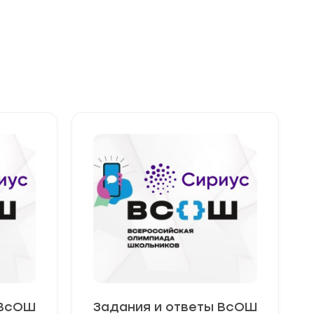
 ВсОШ
Задания и ответы ВсОШ