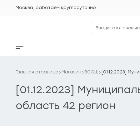
Перейти
к
Москва, работаем круглосуточно
содержанию
Введите
ключевые
фразы...
Кнопка
бокового
меню
Главная страница
Магазин
ВСОШ
[01.12.2023] Му
[01.12.2023] Муниципа
область 42 регион