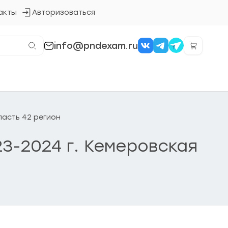
акты
Авторизоваться
Кнопка
входа
в
систему
info@pndexam.ru
ласть 42 регион
23-2024 г. Кемеровская