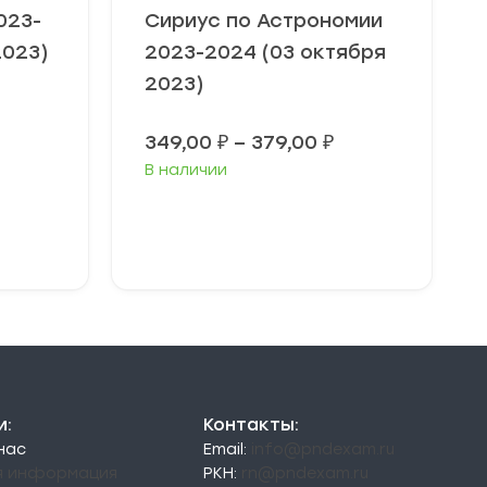
023-
Сириус по Астрономии
2023)
2023-2024 (03 октября
2023)
Диапазон
цен:
Диапазон
349,00
₽
–
379,00
₽
49,00 ₽
цен:
–
В наличии
349,00 ₽
79,00 ₽
–
379,00 ₽
Выберите
параметры
и:
Контакты:
 нас
Email:
info@pndexam.ru
я информация
РКН:
rn@pndexam.ru