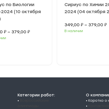
ус по Биологии
Сириус по Химии 2
-2024 (10 октября
2024 (04 октября 
)
349,00
₽
–
379,00
₽
Диапазон
В наличии
00
₽
–
379,00
₽
3
цен:
чии
349,00 ₽
3
–
379,00 ₽
ыберите
Выберите
араметры
параметры
Категории работ:
О компани
•
Всероссийские
• Коротко о
олимпиады
•
Контактна