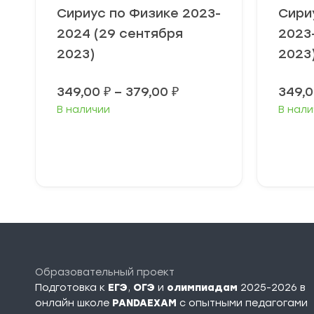
Сириус по Физике 2023-
Сири
2024 (29 сентября
2023
2023)
2023
Диапазон
349,00
₽
–
379,00
₽
349,
цен:
В наличии
В нали
349,00 ₽
–
379,00 ₽
Выберите
В
параметры
п
Образовательный проект
Подготовка к
ЕГЭ
,
ОГЭ
и
олимпиадам
2025-2026 в
онлайн школе
PANDAEXAM
c опытными педагогами