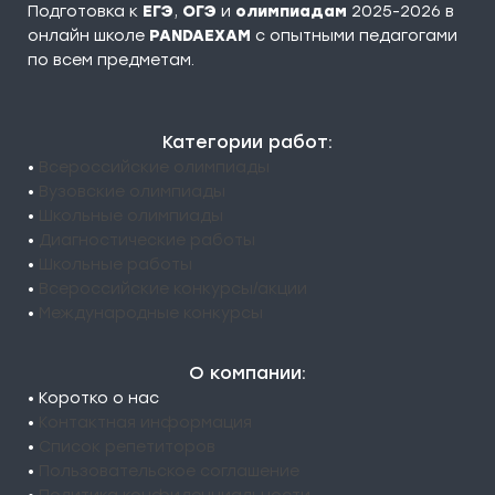
Подготовка к
ЕГЭ
,
ОГЭ
и
олимпиадам
2025-2026 в
онлайн школе
PANDAEXAM
c опытными педагогами
по всем предметам.
Категории работ:
•
Всероссийские олимпиады
•
Вузовские олимпиады
•
Школьные олимпиады
•
Диагностические работы
•
Школьные работы
•
Всероссийские конкурсы/акции
•
Международные конкурсы
О компании:
• Коротко о нас
•
Контактная информация
•
Список репетиторов
•
Пользовательское соглашение