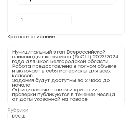
Количество
В корзину
товара
[04.12.2023]
Муниципальный
этап
Краткое описание
по
Праву
2023-
Муниципальный этап Всероссийской
2024
олимпиады школьников (ВсОШ) 2023/2024
г.
года для школ Белгородской области
16,31,15
Работа предоставлена в полном объёме
регион
и включает в себя материалы для всех
классов
Задания будут доступны за 2 часа до
начала
Официальные ответы и критерии
проверки публикуются в течении месяца
от даты указанной на товаре
Рубрики:
ВСОШ