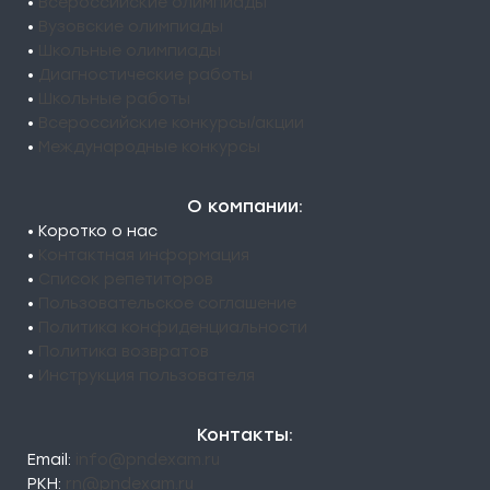
•
Всероссийские олимпиады
•
Вузовские олимпиады
•
Школьные олимпиады
•
Диагностические работы
•
Школьные работы
•
Всероссийские конкурсы/акции
•
Международные конкурсы
О компании:
• Коротко о нас
•
Контактная информация
•
Список репетиторов
•
Пользовательское соглашение
•
Политика конфиденциальности
•
Политика возвратов
•
Инструкция пользователя
Контакты:
Email:
info@pndexam.ru
РКН:
rn@pndexam.ru