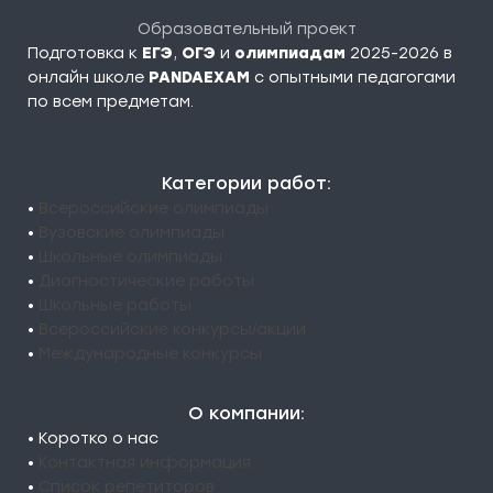
Образовательный проект
Подготовка к
ЕГЭ
,
ОГЭ
и
олимпиадам
2025-2026 в
онлайн школе
PANDAEXAM
c опытными педагогами
по всем предметам.
Категории работ:
•
Всероссийские олимпиады
•
Вузовские олимпиады
•
Школьные олимпиады
•
Диагностические работы
•
Школьные работы
•
Всероссийские конкурсы/акции
•
Международные конкурсы
О компании:
• Коротко о нас
•
Контактная информация
•
Список репетиторов