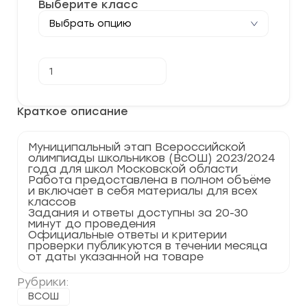
Выберите класс
Количество
В корзину
товара
[10.11.2023]
Муниципальный
этап
Краткое описание
по
Биологии
2023-
Муниципальный этап Всероссийской
2024
олимпиады школьников (ВсОШ) 2023/2024
г.
года для школ Московской области
Московская
Работа предоставлена в полном объёме
область
и включает в себя материалы для всех
50
классов
регион
Задания и ответы доступны за 20-30
минут до проведения
Официальные ответы и критерии
проверки публикуются в течении месяца
от даты указанной на товаре
Рубрики:
ВСОШ