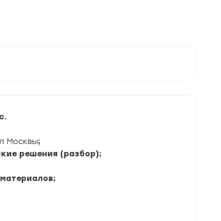
с.
л Москвы
;
кие решения (разбор);
 материалов;