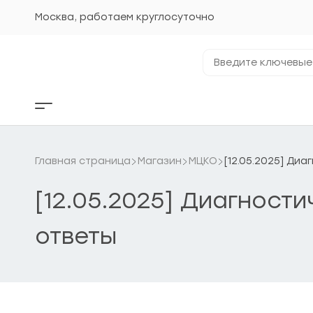
Перейти
к
Москва, работаем круглосуточно
содержанию
Введите
ключевые
фразы...
Кнопка
бокового
меню
Главная страница
Магазин
МЦКО
[12.05.2025] Ди
[12.05.2025] Диагност
ответы