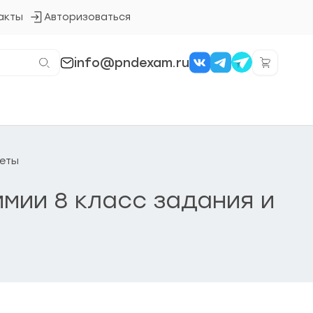
акты
Авторизоваться
Кнопка
входа
в
систему
info@pndexam.ru
веты
имии 8 класс задания и