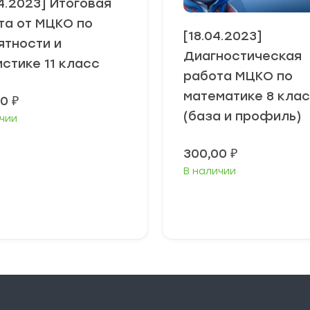
4.2023] Итоговая
та от МЦКО по
[18.04.2023]
ятности и
Диагностическая
истике 11 класс
работа МЦКО по
математике 8 кла
00
₽
(база и профиль)
чии
300,00
₽
В наличии
В корзину
В корзину