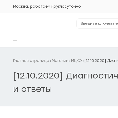
Перейти
к
Москва, работаем круглосуточно
содержанию
Введите
ключевые
фразы...
Кнопка
бокового
меню
Главная страница
Магазин
МЦКО
[12.10.2020] Ди
[12.10.2020] Диагност
и ответы