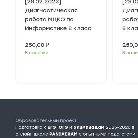
[28.02.2023]
[28.0
Диагностическая
Диаг
работа МЦКО по
рабо
Информатике 8 класс
8 кл
250,00
₽
250,
В наличии
В нали
В корзину
Образовательный проект
Подготовка к
ЕГЭ
,
ОГЭ
и
олимпиадам
2025-2026 в
онлайн школе
PANDAEXAM
c опытными педагогами