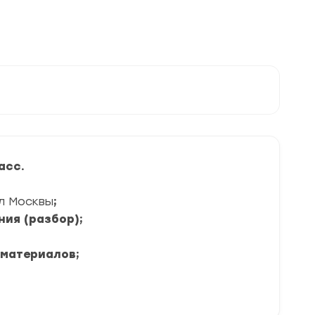
асс.
л Москвы
;
ния (разбор);
 материалов;