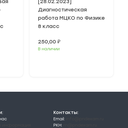
вая
[28.02.2023]
о
Диагностическая
работа МЦКО по Физике
сс
8 класс
250,00
₽
В наличии
В корзину
и:
Контакты:
 нас
Email:
info@pndexam.ru
я информация
РКН:
rn@pndexam.ru