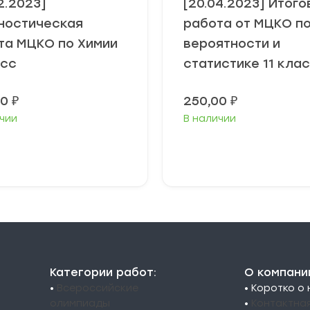
2.2023]
[20.04.2023] Итого
ностическая
работа от МЦКО п
та МЦКО по Химии
вероятности и
асс
статистике 11 кла
00
₽
250,00
₽
чии
В наличии
В корзину
В корзину
Категории работ:
О компани
•
Всероссийские
• Коротко о
олимпиады
•
Контактна