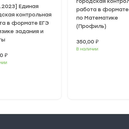
городская контро
2.2023] Единая
работа в формате
дская контрольная
по Математике
та в формате ЕГЭ
(Профиль)
изике задания и
ты
350,00
₽
В наличии
00
₽
чии
В корзину
В корзину