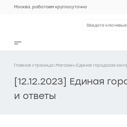
Перейти
к
Москва, работаем круглосуточно
содержанию
Введите
ключевые
фразы...
Кнопка
бокового
меню
Главная страница
Магазин
Единая городская конт
[12.12.2023] Единая г
и ответы