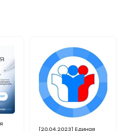
я
[20.04.2023] Единая