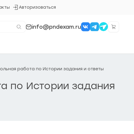
акты
Авторизоваться
Кнопка
входа
в
систему
info@pndexam.ru
трольная работа по Истории задания и ответы
та по Истории задания