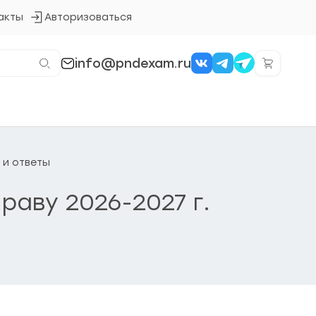
акты
Авторизоваться
Кнопка
входа
в
систему
info@pndexam.ru
 и ответы
раву 2026-2027 г.