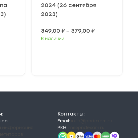
ппа
2024 (26 сентября
3)
2023)
Диапазон
349,00
₽
–
379,00
₽
цен:
В наличии
349,00 ₽
–
379,00 ₽
Выберите
параметры
и:
Контакты:
 нас
Email:
info@pndexam.ru
я информация
РКН:
rn@pndexam.ru
петиторов