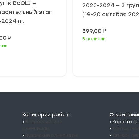
уп к ВсОШ —
2023-2024 — 3 гру
ласительный этап
(19-20 октября 202
2024 гг.
399,00
₽
,00
₽
В наличии
чии
Выберите
В корзину
параметры
Категории работ:
О компани
•
Всероссийские
• Коротко о
олимпиады
•
Контактна
•
Вузовские олимпиады
•
Список ре