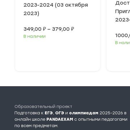
Дост
2023-2024 (03 октября
Приг
2023)
2023-
Диапазон
349,00
₽
–
379,00
₽
цен:
1000
В наличии
349,00 ₽
В нали
–
379,00 ₽
Выберите
параметры
Образовательный проект
Подготовка к
ЕГЭ
,
ОГЭ
и
олимпиадам
2025-2026 в
онлайн школе
PANDAEXAM
c опытными педагогами
по всем предметам.