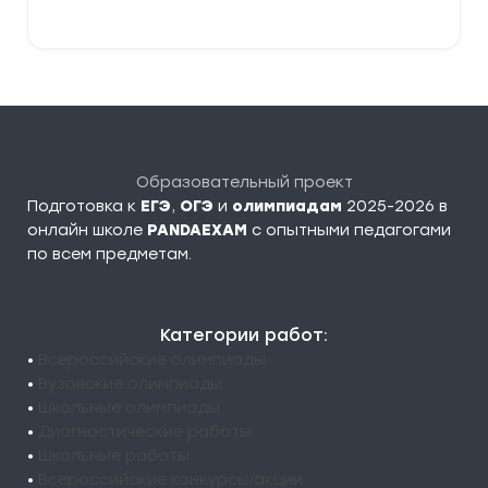
Образовательный проект
Подготовка к
ЕГЭ
,
ОГЭ
и
олимпиадам
2025-2026 в
онлайн школе
PANDAEXAM
c опытными педагогами
по всем предметам.
Категории работ:
•
Всероссийские олимпиады
•
Вузовские олимпиады
•
Школьные олимпиады
•
Диагностические работы
•
Школьные работы
•
Всероссийские конкурсы/акции