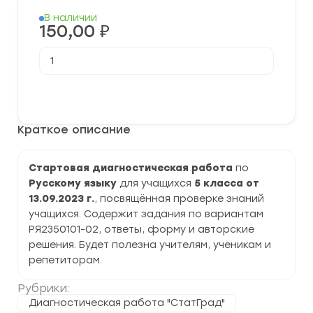
В наличии
150,00
₽
Количество
товара
[13.09.2023]
Стартовая
В корзину
диагностическая
работа
по
Краткое описание
Русскому
языку
5
класс
Стартовая диагностическая работа
по
(РЯ2350101-
Русскому языку
для учащихся
5 класса от
02)
задания
13.09.2023 г.
, посвящённая проверке знаний
и
учащихся. Содержит задания по вариантам
ответы
РЯ2350101-02, ответы, форму и авторские
решения. Будет полезна учителям, ученикам и
репетиторам.
Рубрики:
Диагностическая работа "СтатГрад"