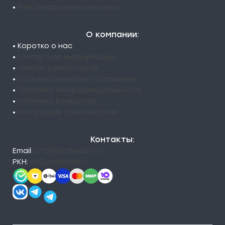
•
Международные конкурсы
О компании:
• Коротко о нас
•
Контактная информация
•
Список репетиторов
•
Пользовательское соглашение
•
Политика конфиденциальности
•
Политика возвратов
•
Инструкция пользователя
Контакты:
Email:
info@pndexam.ru
РКН:
rn@pndexam.ru