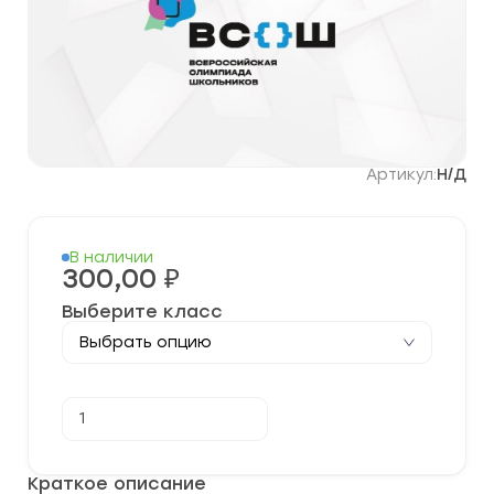
Артикул:
Н/Д
В наличии
300,00
₽
Выберите класс
Количество
В корзину
товара
[13-
14.10.2023]
Школьный
Краткое описание
этап