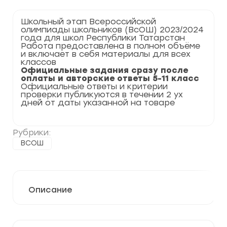
по
Английскому
Школьный этап Всероссийской
языку
олимпиады школьников (ВсОШ) 2023/2024
2023-
года для школ Республики Татарстан
2024
Работа предоставлена в полном объёме
г.
и включает в себя материалы для всех
Республика
классов
Татарстан
Официальные задания сразу после
16
оплаты и авторские ответы 5-11 класс
регион
Официальные ответы и критерии
проверки публикуются в течении 2 ух
дней от даты указанной на товаре
Рубрики:
ВСОШ
Описание