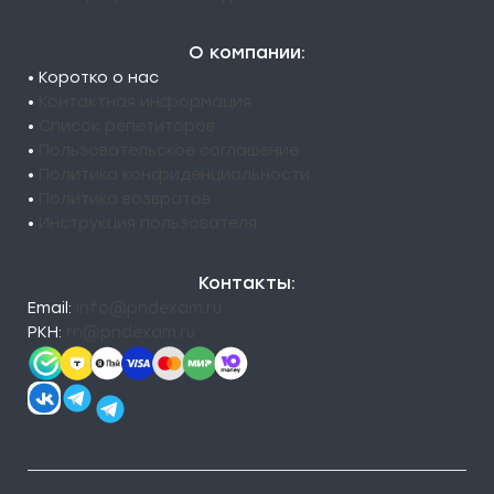
О компании:
• Коротко о нас
•
Контактная информация
•
Список репетиторов
•
Пользовательское соглашение
•
Политика конфиденциальности
•
Политика возвратов
•
Инструкция пользователя
Контакты:
Email:
info@pndexam.ru
РКН:
rn@pndexam.ru