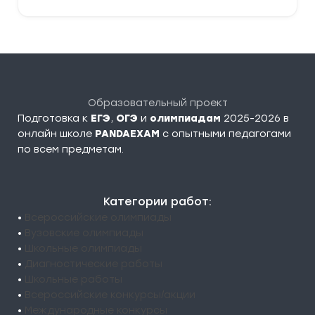
Образовательный проект
Подготовка к
ЕГЭ
,
ОГЭ
и
олимпиадам
2025-2026 в
онлайн школе
PANDAEXAM
c опытными педагогами
по всем предметам.
Категории работ:
•
Всероссийские олимпиады
•
Вузовские олимпиады
•
Школьные олимпиады
•
Диагностические работы
•
Школьные работы
•
Всероссийские конкурсы/акции
•
Международные конкурсы