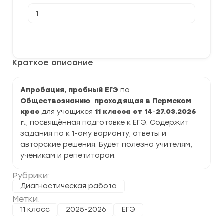
Количество
товара
[14-
27.03.2026]
В корзину
Апробация,
пробное
ЕГЭ
Краткое описание
по
Обществознанию
11
класс
Апробация, пробный ЕГЭ
по
задания
Обществознанию проходящая в Пермском
и
ответы
крае
для учащихся
11 класса от 14-27.03.2026
г.
, посвящённая подготовке к ЕГЭ. Содержит
задания по к 1-ому варианту, ответы и
авторские решения. Будет полезна учителям,
ученикам и репетиторам.
Рубрики:
Диагностическая работа
Метки:
11 класс
2025-2026
ЕГЭ