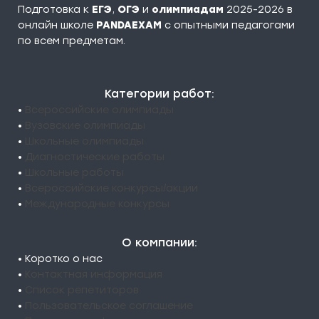
Подготовка к
ЕГЭ
,
ОГЭ
и
олимпиадам
2025-2026 в
онлайн школе
PANDAEXAM
c опытными педагогами
по всем предметам.
Категории работ:
•
Всероссийские олимпиады
•
Вузовские олимпиады
•
Школьные олимпиады
•
Диагностические работы
•
Школьные работы
•
Всероссийские конкурсы/акции
•
Международные конкурсы
О компании:
• Коротко о нас
•
Контактная информация
•
Список репетиторов
•
Пользовательское соглашение