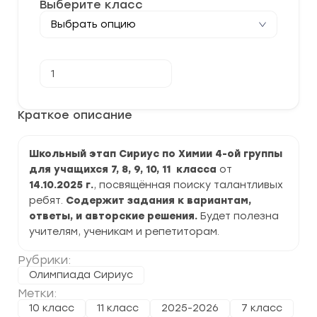
Выберите класс
Количество
В корзину
товара
[14.10.2025]
Школьный
этап
Краткое описание
“Сириус”
по
Химии
Школьный этап Сириус по Химии 4-ой группы
для
4-
для учащихся 7, 8, 9, 10, 11 класса
от
ой
14.10.2025 г.
, посвящённая поиску талантливых
группы
2025-
ребят.
Содержит задания к вариантам,
2026
ответы, и авторские решения.
Будет полезна
г.
учителям, ученикам и репетиторам.
задания
и
ответы
Рубрики:
Олимпиада Сириус
Метки:
10 класс
11 класс
2025-2026
7 класс