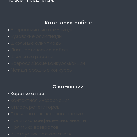
по всем предметам.
Категории работ:
•
Всероссийские олимпиады
•
Вузовские олимпиады
•
Школьные олимпиады
•
Диагностические работы
•
Школьные работы
•
Всероссийские конкурсы/акции
•
Международные конкурсы
О компании:
• Коротко о нас
•
Контактная информация
•
Список репетиторов
•
Пользовательское соглашение
•
Политика конфиденциальности
•
Политика возвратов
•
Инструкция пользователя