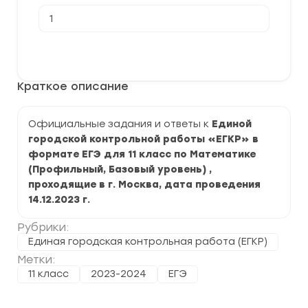
Количество
товара
[14.12.2023]
Единая
В корзину
городская
контрольная
работа
Краткое описание
по
Математике
(Профиль
и
Официальные задания и ответы к
Единой
База)
городской контрольной работы «ЕГКР» в
задания
и
формате ЕГЭ для 11 класс по Математике
ответы
(Профильный, Базовый уровень) ,
проходящие в г. Москва, дата проведения
14.12.2023 г.
Рубрики:
Единая городская контрольная работа (ЕГКР)
Метки:
11 класс
2023-2024
ЕГЭ