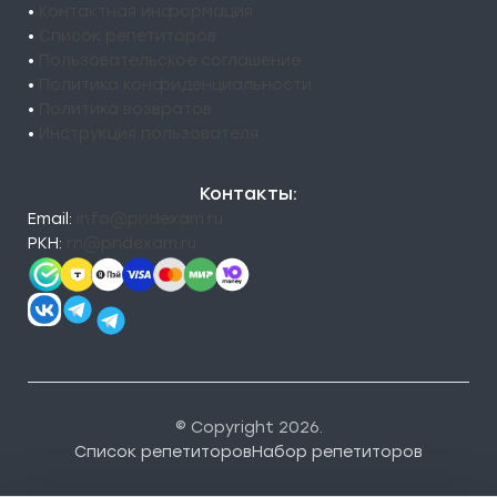
•
Контактная информация
•
Список репетиторов
•
Пользовательское соглашение
•
Политика конфиденциальности
•
Политика возвратов
•
Инструкция пользователя
Контакты:
Email:
info@pndexam.ru
РКН:
rn@pndexam.ru
© Copyright 2026.
Список репетиторов
Набор репетиторов