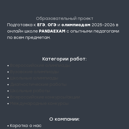
Образовательный проект
Подготовка к
ЕГЭ
,
ОГЭ
и
олимпиадам
2025-2026 в
онлайн школе
PANDAEXAM
c опытными педагогами
по всем предметам.
Категории работ:
•
Всероссийские олимпиады
•
Вузовские олимпиады
•
Школьные олимпиады
•
Диагностические работы
•
Школьные работы
•
Всероссийские конкурсы/акции
•
Международные конкурсы
О компании:
• Коротко о нас