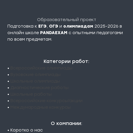
Образовательный проект
Подготовка к
ЕГЭ
,
ОГЭ
и
олимпиадам
2025-2026 в
онлайн школе
PANDAEXAM
c опытными педагогами
по всем предметам.
Категории работ:
•
Всероссийские олимпиады
•
Вузовские олимпиады
•
Школьные олимпиады
•
Диагностические работы
•
Школьные работы
•
Всероссийские конкурсы/акции
•
Международные конкурсы
О компании:
• Коротко о нас