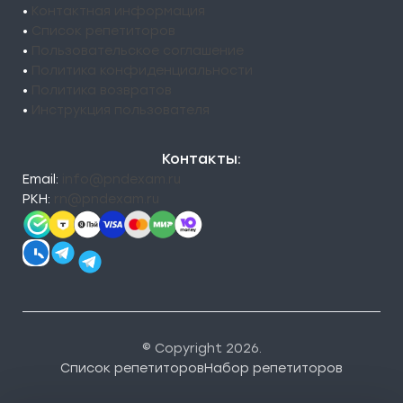
•
Контактная информация
•
Список репетиторов
•
Пользовательское соглашение
•
Политика конфиденциальности
•
Политика возвратов
•
Инструкция пользователя
Контакты:
Email:
info@pndexam.ru
РКН:
rn@pndexam.ru
© Copyright 2026.
Список репетиторов
Набор репетиторов