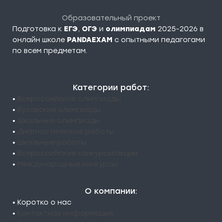
Образовательный проект
Подготовка к
ЕГЭ
,
ОГЭ
и
олимпиадам
2025-2026 в
онлайн школе
PANDAEXAM
c опытными педагогами
по всем предметам.
Категории работ:
•
Всероссийские олимпиады
•
Вузовские олимпиады
•
Школьные олимпиады
•
Диагностические работы
•
Школьные работы
•
Всероссийские конкурсы/акции
•
Международные конкурсы
О компании:
• Коротко о нас
•
Контактная информация