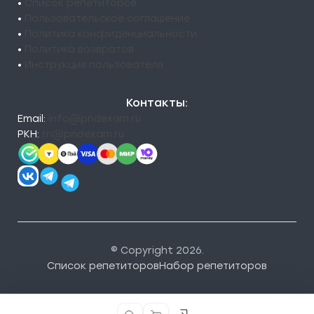
•
Список репетиторов
•
Пользовательское соглашение
•
Политика конфиденциальности
•
Политика возвратов
•
Инструкция пользователя
Контакты:
Email:
info@pndexam.ru
РКН:
rn@pndexam.ru
© Copyright 2026.
Список репетиторов
Набор репетиторов