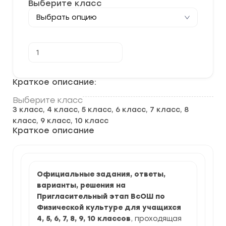
Выберите класс
Количество
В корзину
товара
[15-
16.04.2025]
Пригласительный
Краткое описание:
этап
ВСОШ
Выберите класс
по
3 класс, 4 класс, 5 класс, 6 класс, 7 класс, 8
Физической
культуре
класс, 9 класс, 10 класс
2025-
Краткое описание
2026
г.
задания
и
ответы
Официальные задания, ответы,
варианты, решения на
Пригласительный этап ВсОШ по
Физической культуре для учащихся
4, 5, 6, 7, 8, 9, 10 классов
, проходящая