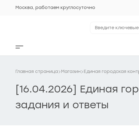
Перейти
к
Москва, работаем круглосуточно
содержанию
Введите
ключевые
фразы...
Кнопка
бокового
меню
Главная страница
Магазин
Единая городская конт
[16.04.2026] Единая го
задания и ответы