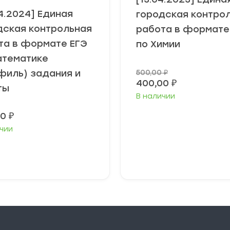
4.2024] Единая
городская контро
дская контрольная
работа в формате
та в формате ЕГЭ
по Химии
атематике
филь) задания и
500,00
₽
20%
400,00
₽
ты
В наличии
00
₽
чии
В корзину
В корзину