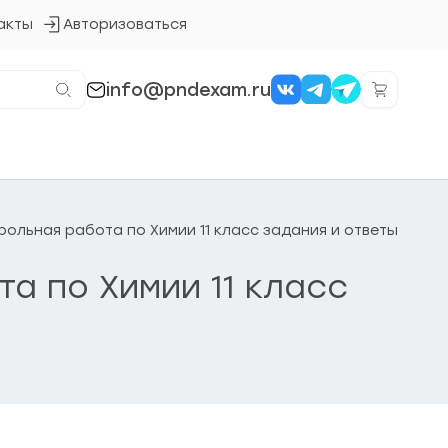
акты
Авторизоваться
Кнопка
входа
в
систему
info@pndexam.ru
трольная работа по Химии 11 класс задания и ответы
та по Химии 11 класс