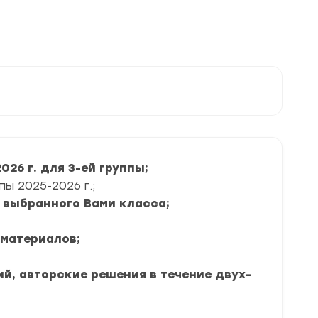
г.
задания
и
ответы
26 г. для 3-ей группы;
пы 2025-2026 г.;
я выбранного Вами класса;
 материалов;
ний, авторские решения в течение двух-