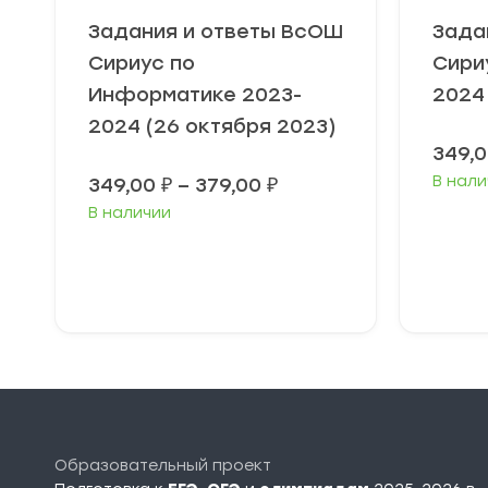
Задания и ответы ВсОШ
Зада
Сириус по
Сири
Информатике 2023-
2024
2024 (26 октября 2023)
349,
Диапазон
В нали
349,00
₽
–
379,00
₽
цен:
В наличии
349,00 ₽
–
379,00 ₽
Выберите
В
параметры
п
Образовательный проект