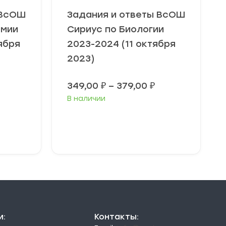
 ВсОШ
Задания и ответы ВсОШ
омии
Сириус по Биологии
ября
2023-2024 (11 октября
2023)
Диапазон
349,00
₽
–
379,00
₽
цен:
В наличии
349,00 ₽
–
379,00 ₽
Выберите
параметры
и:
Контакты: