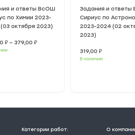
ния и ответы ВсОШ
Задания и ответы
ус по Химии 2023-
Сириус по Астрон
 (03 октября 2023)
2023-2024 (02 окт
2023)
Диапазон
00
₽
–
379,00
₽
цен:
чии
319,00
₽
349,00 ₽
–
В наличии
379,00 ₽
ыберите
Выберите
араметры
параметры
Категории работ:
О компани