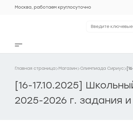
Перейти
к
Москва, работаем круглосуточно
содержанию
Введите
ключевые
фразы...
Кнопка
бокового
меню
Главная страница
Магазин
Олимпиада Сириус
[1
[16-17.10.2025] Школьн
2025-2026 г. задания и