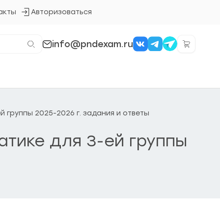
акты
Авторизоваться
Кнопка
входа
в
систему
info@pndexam.ru
ей группы 2025-2026 г. задания и ответы
матике для 3-ей группы