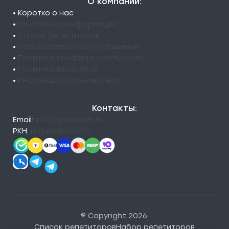
О компании:
• Коротко о нас
•
Контактная информация
•
Список репетиторов
•
Пользовательское соглашение
•
Политика конфиденциальности
•
Политика возвратов
•
Инструкция пользователя
Контакты:
Email:
info@pndexam.ru
РКН:
rn@pndexam.ru
© Copyright 2026.
Список репетиторов
Набор репетиторов