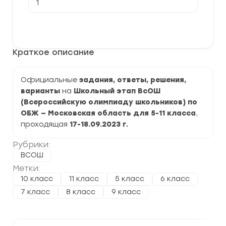
товара
[17.09-
18.09.2023]
В корзину
Школьный
этап
по
Краткое описание
ОБЖ
2023-
2024
учебный
Официальные
задания, ответы, решения,
год.
варианты
на
Школьный этап ВсОШ
Московская
область
(Всероссийскую олимпиаду школьников) по
50
ОБЖ — Московская область для 5-11 класса
,
регион
проходящая
17-18.09.2023 г.
Рубрики:
ВСОШ
Метки:
10 класс
11 класс
5 класс
6 класс
7 класс
8 класс
9 класс