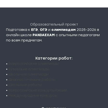
Образовательный проект
Подготовка к
ЕГЭ
,
ОГЭ
и
олимпиадам
2025-2026 в
онлайн школе
PANDAEXAM
c опытными педагогами
по всем предметам.
Категории работ:
•
Всероссийские олимпиады
•
Вузовские олимпиады
•
Школьные олимпиады
•
Диагностические работы
•
Школьные работы
•
Всероссийские конкурсы/акции
•
Международные конкурсы