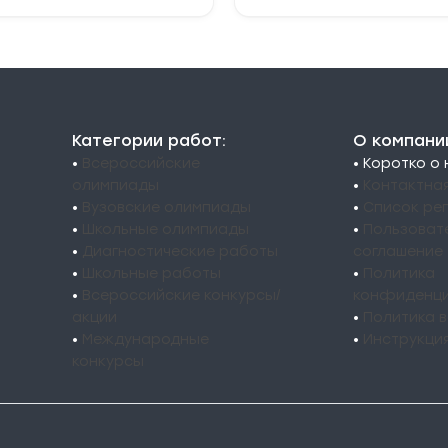
Категории работ:
О компани
•
Всероссийские
• Коротко о
олимпиады
•
Контактна
•
Вузовские олимпиады
•
Список ре
•
Школьные олимпиады
•
Пользоват
•
Диагностические работы
соглашение
•
Школьные работы
•
Политика
•
Всероссийские конкурсы/
конфиденци
акции
•
Политика 
•
Международные
•
Инструкци
конкурсы