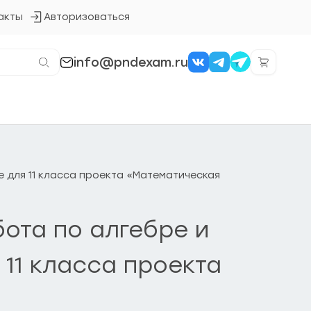
акты
Авторизоваться
Кнопка
входа
в
систему
info@pndexam.ru
е для 11 класса проекта «Математическая
бота по алгебре и
 11 класса проекта