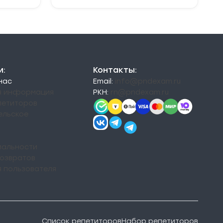
и:
Контакты:
 нас
Email:
info@pndexam.ru
я информация
РКН:
rn@pndexam.ru
петиторов
ельское
альности
возвратов
я пользователя
Список репетиторов
Набор репетиторов