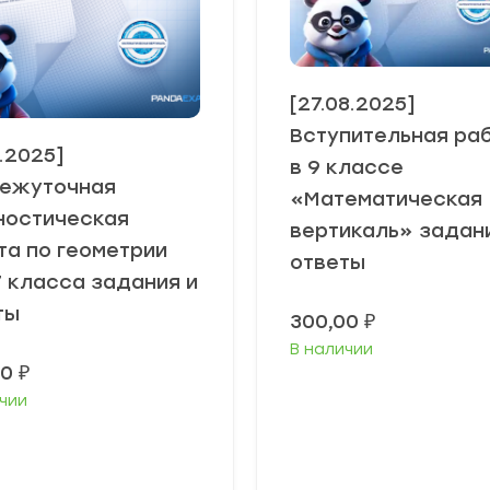
[27.08.2025]
Вступительная ра
1.2025]
в 9 классе
ежуточная
«Математическая
ностическая
вертикаль» задан
та по геометрии
ответы
7 класса задания и
ты
300,00
₽
В наличии
00
₽
чии
В корзину
В корзину