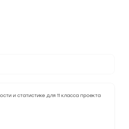
11
класса
проекта
"Математическая
вертикаль
ПЛЮС"
2023
г.
ости и статистике для 11 класса проекта