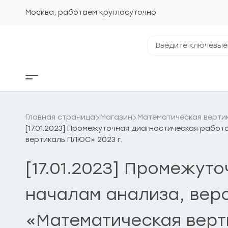
Перейти
к
Москва, работаем круглосуточно
содержанию
Введите
ключевые
фразы...
Кнопка
бокового
меню
Главная страница
Магазин
Математическая верти
[17.01.2023] Промежуточная диагностическая работ
вертикаль ПЛЮС» 2023 г.
[17.01.2023] Промежут
началам анализа, веро
«Математическая верт