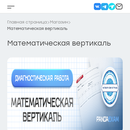
Перейти
к
Кнопка
содержанию
бокового
меню
Главная страница
Магазин
Математическая вертикаль
Математическая вертикаль