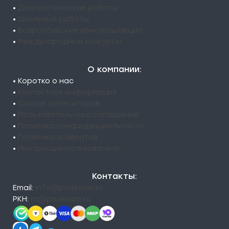
•
Диагностические работы
•
Школьные работы
•
Всероссийские конкурсы/акции
•
Международные конкурсы
О компании:
• Коротко о нас
•
Контактная информация
•
Список репетиторов
•
Пользовательское соглашение
•
Политика конфиденциальности
•
Политика возвратов
•
Инструкция пользователя
Контакты:
Email:
info@pndexam.ru
РКН:
rn@pndexam.ru